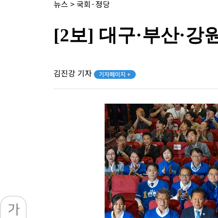
뉴스
>
국회·정당
[2보] 대구·부산·강
김진강 기자
기자페이지 +