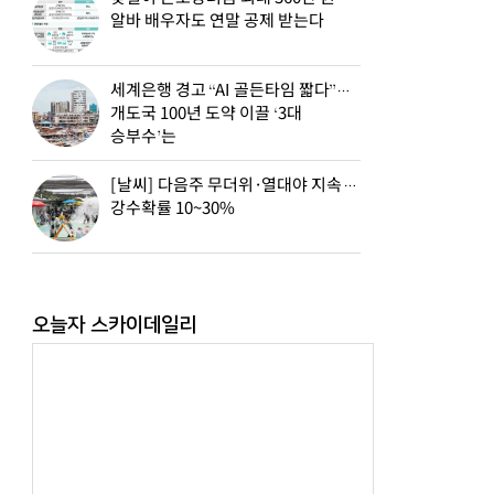
알바 배우자도 연말 공제 받는다
세계은행 경고 “AI 골든타임 짧다”…
개도국 100년 도약 이끌 ‘3대
승부수’는
[날씨] 다음주 무더위·열대야 지속…
강수확률 10~30%
오늘자 스카이데일리