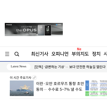
최신기사
오피니언
부의지도
정치
Latest News
[단독] ‘급변하는 기상’… 보다 안전한 하늘길 열린다
이 시간 주요기사
 초안
70년 만에 국가자산 1400조 판
 수도
바꾼다… “사상 최대 흑자 속
착시 경계”