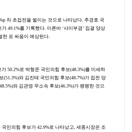
%p 차 초접전을 벌이는 것으로 나타났다. 추경호 국
보가 49.1%를 기록했다. 이른바 ‘샤이부겸’ 집결 양상
열한 표 싸움이 예상된다.
50.2%로 박형준 국민의힘 후보(48.3%)를 미세하
51.3%)와 김진태 국민의힘 후보(48.7%)가 접전 양
.5%)와 김관영 무소속 후보(46.3%)가 팽팽한 것으
최재원
김범수
홍명보
[관련 기사]
[관련 기사]
[관련 기사]
SK그룹
카카오
대한민국 축구 국가대표팀
트라움하우스5차
로덴하우스 웨스트빌리지
타워팰리스
팬클럽 참여
팬클럽 참여
팬클럽 참여
우 국민의힘 후보가 42.9%로 나타났고, 세종시장은 조
373
294
109