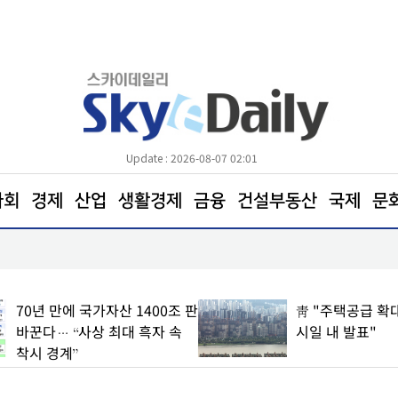
Update : 2026-08-07 02:01
사회
경제
산업
생활경제
금융
건설부동산
국제
문
삼전닉스 소액주주들, 270조 환원 공식 요구… "영
철회해야"
靑 "주택공급 확대 방안, 빠른
롯데에너지머티리
시일 내 발표"
매출 21% 반등
169억원