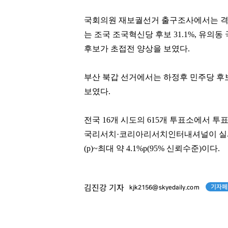
국회의원 재보궐선거 출구조사에서는 격
는 조국 조국혁신당 후보 31.1%, 유의동 
후보가 초접전 양상을 보였다.
부산 북갑 선거에서는 하정후 민주당 후보가 
보였다.
전국 16개 시도의 615개 투표소에서 
국리서치·코리아리서치인터내셔널이 실시한
(p)~최대 약 4.1%p(95% 신뢰수준)이다.
기자페
김진강 기자
kjk2156@skyedaily.com