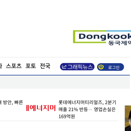
화
스포츠
포토
전국
로그인
업이익 N% 성과급
도심 달구는 폭염… 아스팔트를 식혀라
얼즈, 2분기
與 "육사, 세번의 쿠데타 주축"
… 영업손실은
vs 野 "군인이 쿠데타 잠재
세력이냐"