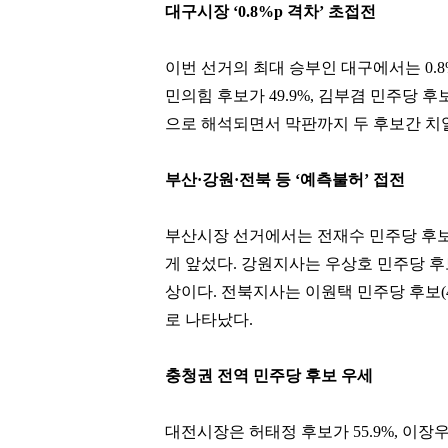
대구시장 ‘0.8%p 격차’ 초접전
이번 선거의 최대 승부인 대구에서는 0.8
민의힘 후보가 49.9%, 김부겸 민주당 후
으로 해석되면서 막판까지 두 후보간 치
부산·강원·전북 등 ‘예측불허’ 접전
부산시장 선거에서는 전재수 민주당 후보가 
게 앞섰다. 강원지사는 우상호 민주당 후보(
상이다. 전북지사는 이원택 민주당 후보(48
이국노
박창훈
로 나타났다.
[관련 기사]
[관련 기사]
사이몬
신한카드
소피아도무스
일산두산위브더제니스
충청권 전역 민주당 후보 우세
팬클럽 참여
팬클럽 참여
대전시장은 허태정 후보가 55.9%, 이장
30
114