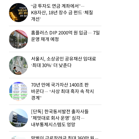
“금 투자도 연금 계좌에서”…
KB자산, 18년 장수 금 펀드 ‘체질
개선’
홈플러스 DIP 2000억 원 입금… 7일
운영 재개 예정
서울시, 소상공인 공유재산 임대료
‘최대 30%’ 더 낮춘다
70년 만에 국가자산 1400조 판
바꾼다… “사상 최대 흑자 속 착시
경계”
[단독] 한국동서발전 출자사들
'제멋대로 회사 운영' 심각…
내부통제시스템도 엉망
맞벌이 근로장려금 최대 360만 원…