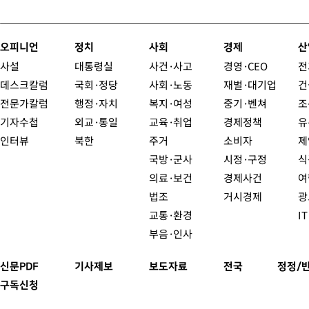
오피니언
정치
사회
경제
산
사설
대통령실
사건·사고
경영·CEO
전
데스크칼럼
국회·정당
사회·노동
재벌·대기업
건
전문가칼럼
행정·자치
복지·여성
중기·벤쳐
조
기자수첩
외교·통일
교육·취업
경제정책
유
인터뷰
북한
주거
소비자
제
국방·군사
시정·구정
식
의료·보건
경제사건
여
법조
거시경제
광
교통·환경
I
부음·인사
신문PDF
기사제보
보도자료
전국
정정/
구독신청