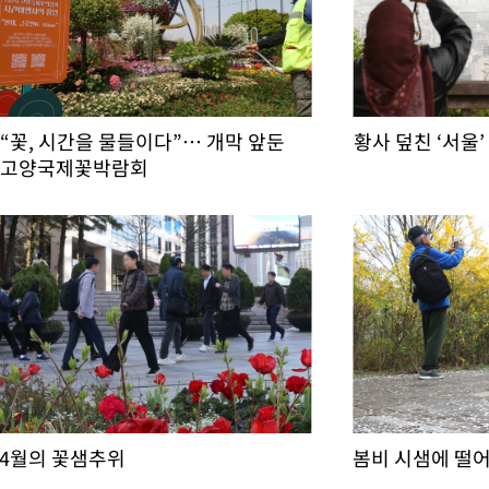
“꽃, 시간을 물들이다”… 개막 앞둔
황사 덮친 ‘서울’
고양국제꽃박람회
4월의 꽃샘추위
봄비 시샘에 떨