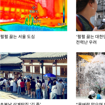
펄펄 끓는 서울 도심
‘펄펄 끓는 대한
전력난 우려
초복날 삼계탕집 ‘긴 줄’
“물벼락 맞으며 