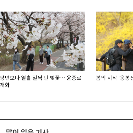
평년보다 열흘 일찍 핀 벚꽃… 윤중로
봄의 시작 ‘응봉
개화
많이 읽은 기사