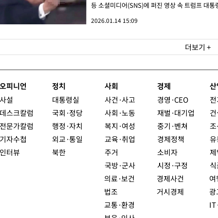
등 소셜미디어(SNS)에 퍼진 영상 속 트럼프 대통령
2026.01.14 15:09
더보기 +
오피니언
정치
사회
경제
산
사설
대통령실
사건·사고
경영·CEO
전
데스크칼럼
국회·정당
사회·노동
재벌·대기업
건
전문가칼럼
행정·자치
복지·여성
중기·벤쳐
조
기자수첩
외교·통일
교육·취업
경제정책
유
인터뷰
북한
주거
소비자
제
국방·군사
시정·구정
식
의료·보건
경제사건
여
법조
거시경제
광
교통·환경
I
부음·인사