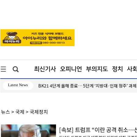
최신기사
오피니언
부의지도
정치
사
Latest News
로
무더위에 바뀐 여름휴가… 실내 놀이공원 ‘북적’
뉴스 > 국제 > 국제정치
[속보] 트럼프 “이란 공격 취소…