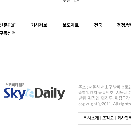
신문PDF
기사제보
보도자료
전국
정정/반
구독신청
주소 : 서울시 서초구 방배천로2안길 8
종합일간지 등록번호 : 서울시 가50
발행·편집인: 민경두, 편집국장 : 주
copyrightⓒ2011, All righ
회사소개
|
조직도
|
회사연