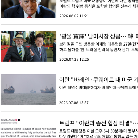
도널드 트럼프 미국 대통령이 이란에 대한 공격
이란의 핵 위협 종식을 포함한 합의를 신속히 체
2026.08.02 11:21
'광물 寶庫' 남미시장 성큼… 韓
브라질을 국빈 방문한 이재명 대통령은 27일(
하고 올해를 '한-브라질 전략적 동반자 관계' 도
2026.07.28 12:25
이란 "바레인·쿠웨이트 내 미군 기
이란 혁명수비대(IRGC)가 바레인과 쿠웨이트에 
2026.07.08 13:37
트럼프 “이란과 종전 협상 타결”…
트럼프 대통령은 이날 오후 5시 30분께(미 동
마무리됐다”며 “호르무즈 해협의 통행료 없는 개