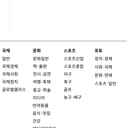
국제
문화
스포츠
포토
일반
문화일반
스포츠산업
정치
경제
·
국제경제
책·출판
스포츠종합
사회
국제
·
국제사회
전시·공연
야구
문화
연예
·
국제정치
여행
축제
축구
·
스포츠
일반
·
글로벌클라스
골프
종교·학술
농구·배구
미디어
반려동물
음식·맛집
건강