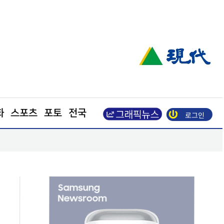
화
스포츠
포토
전국
로그인
원·흑자 지속
LS일렉트릭, 차세대 ESS용 PCS 'G2' 양산… 글로