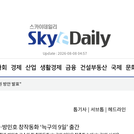
Update : 2026-08-08 04:57
사회
경제
산업
생활경제
금융
건설부동산
국제
문
수
엘앤에프, 2분기 출하량 역대 최대… 매출 8850억
톱기사
|
서브톱
|
헤드라인
방민호 창작동화 ‘늑구의 9일’ 출간