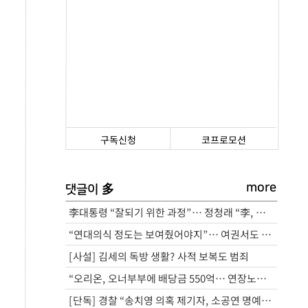
구독신청
코프로모션
more
多
댓글이
李대통령 “잘되기 위한 과정”… 정청래 “李, 세계적인 지도자”
“연대의식 정도는 보여줬어야지”… 여권서도 ‘삼전노조 파업 예고’ 비판
[사설] 김세의 독방 생활? 사적 보복도 범죄
“오리온, 오너부부에 배당금 550억… 연장노동엔 수당 미지급”
[단독] 경찰 “송치영 의혹 제기자, 소공연 명예훼손 아니다”