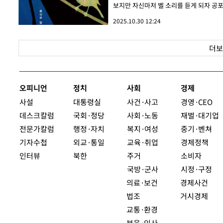
보지만 자신마저 벨 소리를 듣게 되자 공포
2025.10.30 12:24
더보
오피니언
정치
사회
경제
사설
대통령실
사건·사고
경영·CEO
데스크칼럼
국회·정당
사회·노동
재벌·대기업
전문가칼럼
행정·자치
복지·여성
중기·벤쳐
기자수첩
외교·통일
교육·취업
경제정책
인터뷰
북한
주거
소비자
국방·군사
시정·구정
의료·보건
경제사건
법조
거시경제
교통·환경
부음·인사