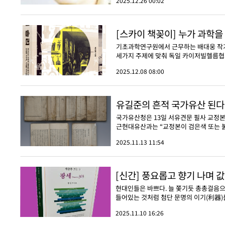
2025.12.26 00:02
[스카이 책꽂이] 누가 과학
기초과학연구원에서 근무하는 배대웅 작가는
세가지 주제에 맞춰 독일 카이저빌헬름협회
2025.12.08 08:00
유길준의 흔적 국가유산 된다
국가유산청은 13일 서유견문 필사 교정
근현대유산과는 “교정본이 검은색 또는 붉은
2025.11.13 11:54
[신간] 풍요롭고 향기 나며 
현대인들은 바쁘다. 늘 쫒기듯 총총걸음으
들어있는 것처럼 첨단 문명의 이기(利器)
2025.11.10 16:26