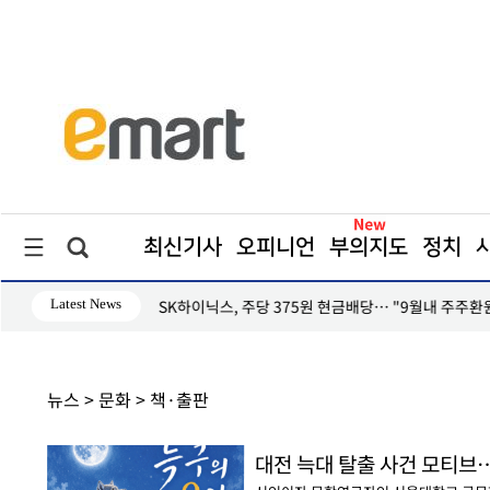
최신기사
오피니언
부의지도
정치
Latest News
 방안 발표"
코레일, 하반기 신입사원 600명 모집… 21일까지 접
뉴스 > 문화 > 책·출판
대전 늑대 탈출 사건 모티브…