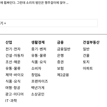
에 휩싸인다. 그런데 소리의 범인은 행주걸이에 앉아 ...
기 +
산업
생활경제
금융
건설부동산
전기·전자
중기·벤처
금융일반
일반
건설·자동차
유통·물류
은행
건물
조선·해운
식품·요식
증권
토지
유통·물류
소비자
보험
아파트
제약·바이오
창업&
제2금융
식품·요식
프랜차이즈
여행·항공
백년가게
광고·미디어
소상공인
IT·과학