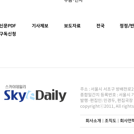
신문PDF
기사제보
보도자료
전국
정정/반
구독신청
주소 : 서울시 서초구 방배천로2안길 8
종합일간지 등록번호 : 서울시 가50
발행·편집인: 민경두, 편집국장 : 주
copyrightⓒ2011, All righ
회사소개
|
조직도
|
회사연