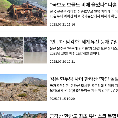
“국보도 보물도 비에 울었다” 나
전국 곳곳을 강타한 집중호우로 인명 피해에 이어
16일부터 이어진 비로 국가유산에서 피해가 확인된 
2025.07.21 11:16
‘반구대 암각화’ 세계유산 등재 7
울산 울주군 ‘반구대 암각화’가 19일 오전 유네
2023년 10월 이후 1년7개월 만이다.
2025.07.20 10:31
검은 현무암 사이 한라산 ‘하얀 돌
국가유산청은 ‘한라산 모세왓 유문암질 각력암 지
모래(모세)와 밭(왓)을 뜻하는 제주 방언이다. 명
2025.07.15 10:20
금강산 한반도 최초 유네스코 복합