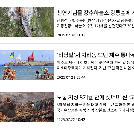
천연기념물 장수하늘소 광릉숲에 계
산림청 국립수목원(원장 임영석)은 28일 광릉숲
지정된장수하늘소 수컷 1개체를 발견했다고 30일
2025.07.30 11:18
‘바당밭’서 자리돔 뜨던 제주 통나무
제주도 제주시 이호동에는 붉은색과 흰색 말 등대
이호테우축제가 개최된다. 지난 27일 막을 내인 
2025.07.28 13:44
보물 지정 8개월 만에 잿더미 된 ‘
3월 영남 지역을 휩씁 대형 산불로 큰 피해를 본
국가유산청은 경북 지역 산불로 전소된 국가지정문화
2025.07.22 10:42