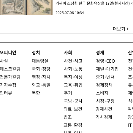
기관이 소장한 한국 문화유산을 17일(현지시간) 개
2025.07.06 10:34
더보기 +
오피니언
정치
사회
경제
산
사설
대통령실
사건·사고
경영·CEO
전
데스크칼럼
국회·정당
사회·노동
재벌·대기업
건
전문가칼럼
행정·자치
복지·여성
중기·벤쳐
조
기자수첩
외교·통일
교육·취업
경제정책
유
인터뷰
북한
주거
소비자
제
국방·군사
시정·구정
식
의료·보건
경제사건
여
법조
거시경제
광
교통·환경
I
부음·인사