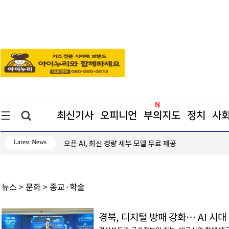
최신기사
오피니언
부의지도
정치
사
Latest News
소매판매액지수 4분기 연속 상승… 대형마트는 부진
뉴스 > 문화 > 종교·학술
경북, 디지털 방패 강화… AI 시대