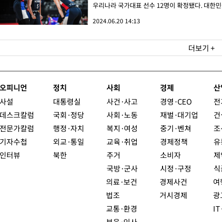
우리나라 국가대표 선수 12명이 확정됐다. 대한민국
2024.06.20 14:13
더보기 +
오피니언
정치
사회
경제
산
사설
대통령실
사건·사고
경영·CEO
전
데스크칼럼
국회·정당
사회·노동
재벌·대기업
건
전문가칼럼
행정·자치
복지·여성
중기·벤쳐
조
기자수첩
외교·통일
교육·취업
경제정책
유
인터뷰
북한
주거
소비자
제
국방·군사
시정·구정
식
의료·보건
경제사건
여
법조
거시경제
광
교통·환경
I
부음·인사