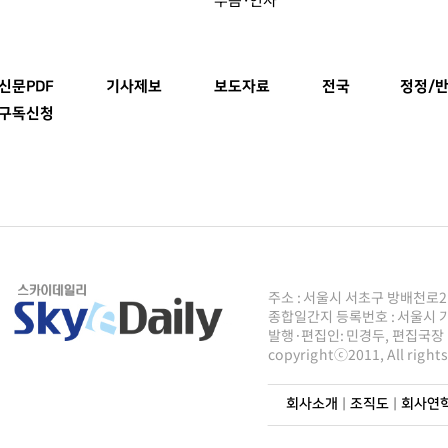
신문PDF
기사제보
보도자료
전국
정정/반
구독신청
주소 : 서울시 서초구 방배천로2안길 8
종합일간지 등록번호 : 서울시 가50
발행·편집인: 민경두, 편집국장 : 주
copyrightⓒ2011, All righ
회사소개
|
조직도
|
회사연