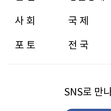
사 회
국 제
포 토
전 국
SNS로 만