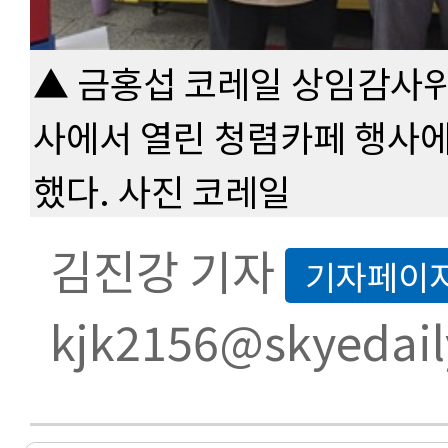
▲ 금홍섭 코레일 상임감사위원
사에서 열린 청렴카페 행사
했다. 사진 코레일
김진강 기자
기자페이
kjk2156@skyedail