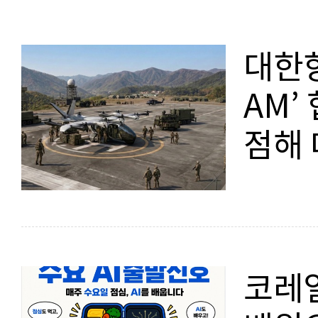
대한항
AM’
점해 
지평 
코레일