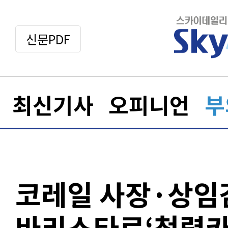
신문PDF
최신기사
오피니언
부
코레일 사장·상임
바리스타로‘청렴카