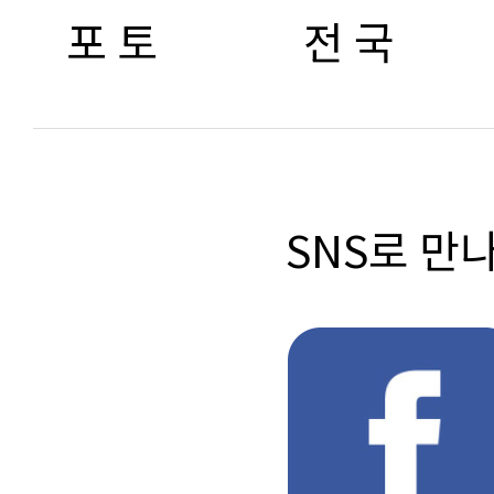
포 토
전 국
SNS로 만