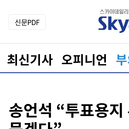
신문PDF
최신기사
오피니언
부
송언석 “투표용지 
묻겠다”