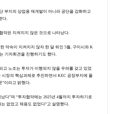
공단 부지의 상업용 재개발이 아니라 공단을 강화하고
했다.
자협약은 지켜지지 않은 것으로 나타났다.
한 약속이 지켜지지 않자 한 달 뒤인 5월, 구미시와 K
하는 기자회견을 진행하기도 했다.
오세훈
윤웅섭
홍명보
표되고 노조는 투자가 이행되지 않을 우려를 갖고 있었
[관련 기사]
[관련 기사]
[관련 기사]
를 시정의 핵심과제로 추진하면서 KEC 공장부지에 물
서울특별시장
일동제약
대한민국 축구 국가대표팀
코오롱알앤에프빌라
신한엔시모
타워팰리스
문”이라고 밝혔다.
팬클럽 참여
팬클럽 참여
팬클럽 참여
러났다”며 “투자협약에는 2025년 4월까지 투자하기로
365
352
109
는 없었고 채용도 없었다”고 설명했다.