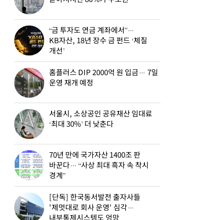
“금 투자도 연금 계좌에서”…
KB자산, 18년 장수 금 펀드 ‘체질
개선’
홈플러스 DIP 2000억 원 입금… 7일
운영 재개 예정
서울시, 소상공인 공유재산 임대료
‘최대 30%’ 더 낮춘다
70년 만에 국가자산 1400조 판
바꾼다… “사상 최대 흑자 속 착시
경계”
[단독] 한국동서발전 출자사들
'제멋대로 회사 운영' 심각…
내부통제시스템도 엉망