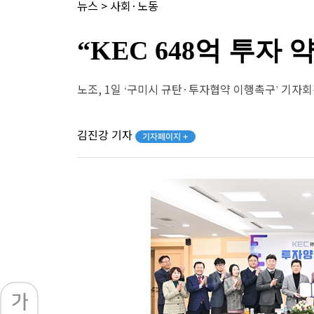
뉴스
>
사회·노동
“KEC 648억 투
노조, 1일 ‘구미시 규탄·투자협약 이행촉구’ 기자
김진강 기자
기자페이지 +