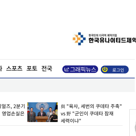
화
스포츠
포토
전국
로그인
강남구, 북미 최대 뷰티박람회서 2845만 달러 수출
얼즈, 2분기
與 "육사, 세번의 쿠데타 주축"
… 영업손실은
vs 野 "군인이 쿠데타 잠재
세력이냐"