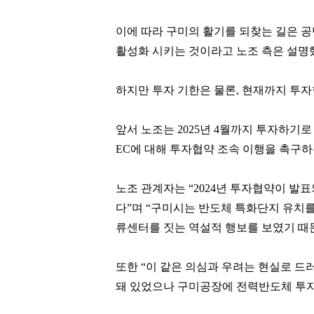
이에 따라 구미의 활기를 되찾는 길은 
활성화 시키는 것이라고 노조 측은 설명
하지만 투자 기한은 물론, 현재까지 투
앞서 노조는 2025년 4월까지 투자하기로 
EC에 대해 투자협약 조속 이행을 촉구
최재원
박진영
노조 관계자는 “2024년 투자협약이 발
[관련 기사]
[관련 기사]
다”며 “구미시는 반도체 특화단지 유치
SK그룹
JYP엔터테인먼트
트라움하우스5차
단독주택
류센터를 짓는 역설적 행보를 보였기 때
팬클럽 참여
팬클럽 참여
또한 “이 같은 의심과 우려는 현실로 드
373
143
돼 있었으나 구미공장에 전력반도체 투자