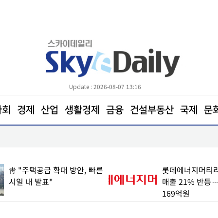
Update : 2026-08-07 13:16
사회
경제
산업
생활경제
금융
건설부동산
국제
문
장기요양 수급자 10명 중 7명 "아파도 살던 집에서"
靑 "주택공급 확대 방안, 빠른
롯데에너지머티리
시일 내 발표"
매출 21% 반등
169억원