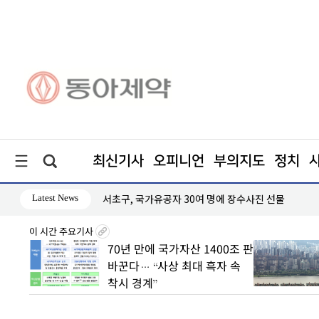
최신기사
오피니언
부의지도
정치
Latest News
서초구, 국가유공자 30여 명에 장수사진 선물
이 시간 주요기사
8월7일
70년 만에 국가자산 1400조 판
丑
바꾼다… “사상 최대 흑자 속
착시 경계”