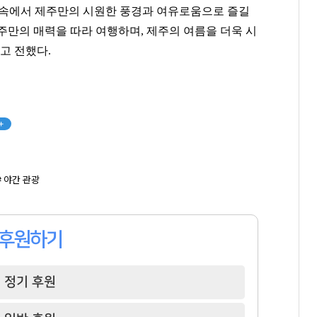
다가구주택 및 근린생활시설
트라움하우스 2차
나인원한남
 속에서 제주만의 시원한 풍경과 여유로움으로 즐길
주만의 매력을 따라 여행하며
,
제주의 여름을 더욱 시
팬클럽 참여
팬클럽 참여
팬클럽 참여
고 전했다
.
101
85
119
+
# 야간 관광
후원하기
정기 후원