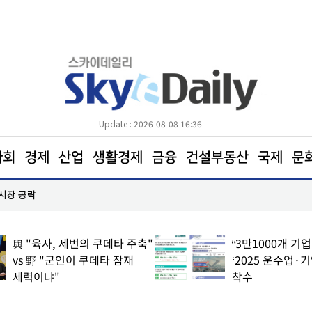
Update : 2026-08-08 16:36
사회
경제
산업
생활경제
금융
건설부동산
국제
문
 시장 공략
한병도 “국민의힘은 주택법안 처리에나 협조하라”
與 "육사, 세번의 쿠데타 주축"
“3만1000개 기
vs 野 "군인이 쿠데타 잠재
‘2025 운수업·
세력이냐"
착수