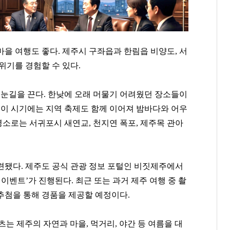
마을 여행도 좋다
.
제주시 구좌읍과 한림읍 비양도
,
서
위기를 경험할 수 있다
.
 눈길을 끈다
.
한낮에 오래 머물기 어려웠던 장소들이
.
이 시기에는 지역 축제도 함께 이어져 밤바다와 어우
명소로는 서귀포시 새연교
,
천지연 폭포
,
제주목 관아
마련됐다
.
제주도 공식 관광 정보 포털인 비짓제주에서
 이벤트
’
가 진행된다
.
최근 또는 과거 제주 여행 중 촬
추첨을 통해 경품을 제공할 예정이다
.
강태영
백종원
양홍석
[관련 기사]
[관련 기사]
[관련 기사]
츠는 제주의 자연과 마을
,
먹거리
,
야간 등 여름을 대
NH농협은행
더본코리아
대신증권