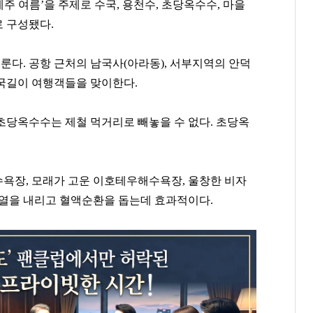
제주 여름
’
을 주제로 수국
,
용천수
,
초당옥수수
,
마을
로 구성됐다
.
이룬다
.
공항 근처의 남국사
(
아라동
),
서부지역의 안덕
국길이 여행객들을 맞이한다
.
 초당옥수수는 제철 먹거리로 빼놓을 수 없다
.
초당옥
수욕장
,
모래가 고운 이호테우해수욕장
,
울창한 비자
 열을 내리고 혈액순환을 돕는데 효과적이다
.