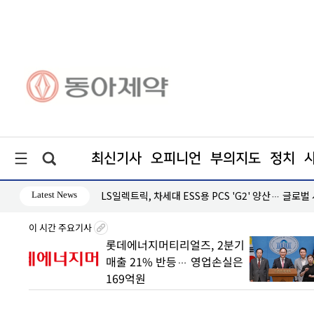
최신기사
오피니언
부의지도
정치
Latest News
·흑자 지속
LS일렉트릭, 차세대 ESS용 PCS 'G2' 양산… 글로벌
이 시간 주요기사
 빠른
롯데에너지머티리얼즈, 2분기
매출 21% 반등… 영업손실은
169억원