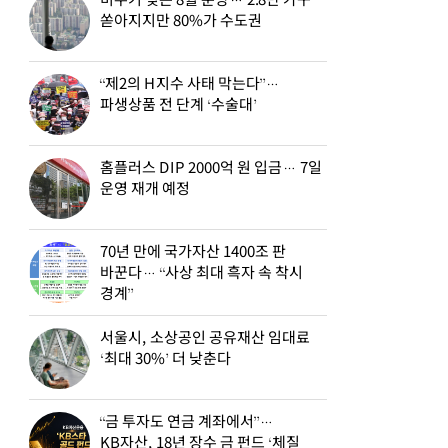
비수기 잊은 8월 분양… 2.8만 가구
쏟아지지만 80%가 수도권
“제2의 H지수 사태 막는다”…
파생상품 전 단계 ‘수술대’
홈플러스 DIP 2000억 원 입금… 7일
운영 재개 예정
70년 만에 국가자산 1400조 판
바꾼다… “사상 최대 흑자 속 착시
경계”
서울시, 소상공인 공유재산 임대료
‘최대 30%’ 더 낮춘다
“금 투자도 연금 계좌에서”…
KB자산, 18년 장수 금 펀드 ‘체질