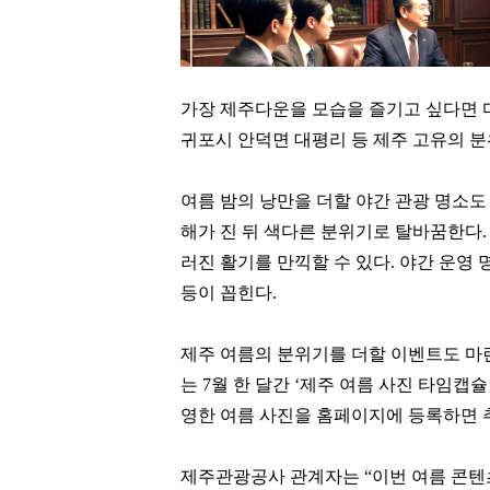
가장 제주다운을 모습을 즐기고 싶다면 
귀포시 안덕면 대평리 등 제주 고유의 분
여름 밤의 낭만을 더할 야간 관광 명소도
해가 진 뒤 색다른 분위기로 탈바꿈한다
러진 활기를 만끽할 수 있다
.
야간 운영 
등이 꼽힌다
.
제주 여름의 분위기를 더할 이벤트도 
는
7
월 한 달간
‘
제주 여름 사진 타임캡슐
영한 여름 사진을 홈페이지에 등록하면 
손흥민
함영준
[관련 기사]
[관련 기사]
제주관광공사 관계자는
“
이번 여름 콘텐
로스앤젤레스 FC
오뚜기