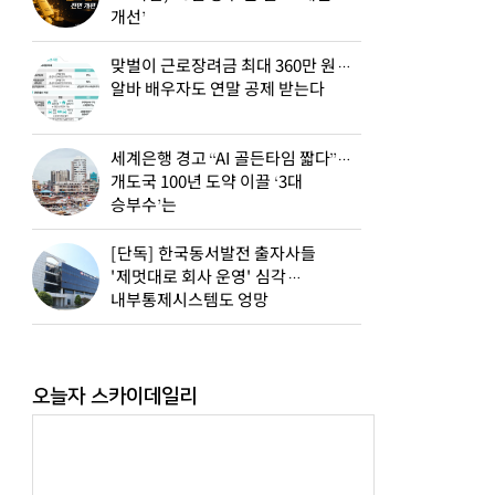
개선’
맞벌이 근로장려금 최대 360만 원…
알바 배우자도 연말 공제 받는다
세계은행 경고 “AI 골든타임 짧다”…
개도국 100년 도약 이끌 ‘3대
승부수’는
[단독] 한국동서발전 출자사들
'제멋대로 회사 운영' 심각…
내부통제시스템도 엉망
오늘자 스카이데일리