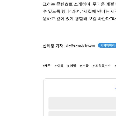
트리마제
이니그마빌2
표하는 콘텐츠로 소개하며
,
무더운 계절
수 있도록 했다
”
라며
, “
제철에 만나는 제
팬클럽 참여
팬클럽 참여
원하고 깊이 있게 경험해 보길 바란다
”
라
92
379
기자페이지 
신혜정 기자
shy@skyedaily.com
#제주
# 여름
# 여행
# 수국
# 초당옥수수