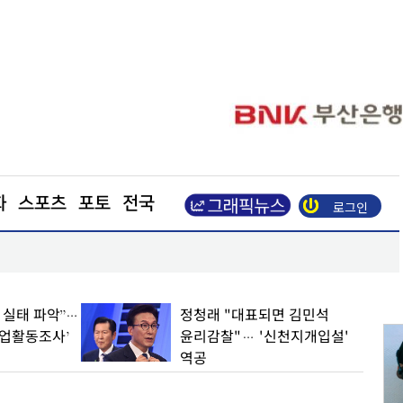
화
스포츠
포토
전국
로그인
장동혁 “부동산 지옥 만든 주범은 이재명 정권”
업 실태 파악”…
정청래 "대표되면 김민석
기업활동조사’
윤리감찰"… '신천지개입설'
역공