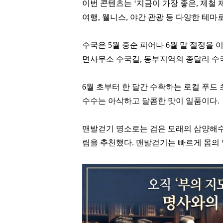
이번 콘텐츠는
‘
지금이 가장 좋은
,
제철 
여행
,
웰니스
,
야간 관광 등 다양한 테마
수국은
5
월 중순 피어나
6
월 말 절정을 
면사무소 수국길
,
동부지역의 종달리 수
6
월 초부터 한 달간 수확하는 로컬 푸드
수수는 아삭하고 달콤한 맛이 일품이다
.
맨발걷기 명소로는 검은 모래의 삼양해
림을 추천했다
.
맨발걷기는 빠르게 몸의