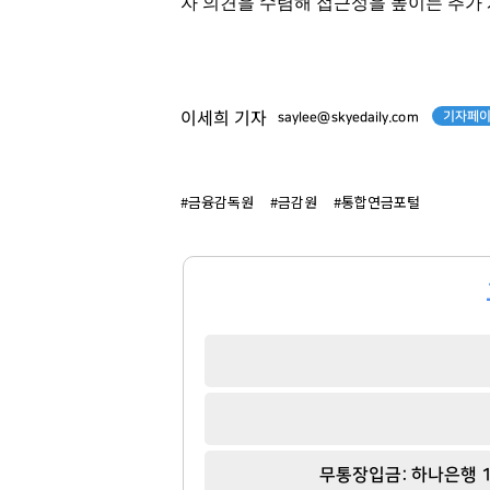
자 의견을 수렴해 접근성을 높이는 추가
이국노
곽달원
[관련 기사]
[관련 기사]
기자페이
이세희 기자
saylee@skyedaily.com
사이몬
HK이노엔
소피아도무스
서초호반써밋
팬클럽 참여
팬클럽 참여
#금융감독원
#금감원
#통합연금포털
30
107
무통장입금: 하나은행 1