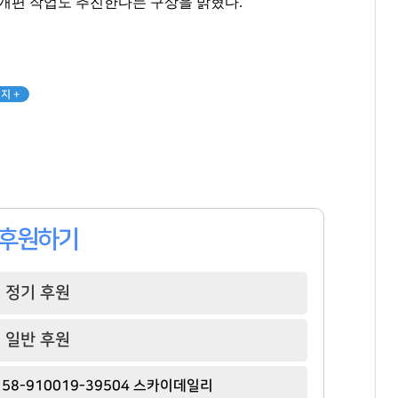
 개편 작업도 추진한다는 구상을 밝혔다.
김고은
허영인
백종원
[관련 기사]
[관련 기사]
[관련 기사]
지 +
BH엔터테인먼트
SPC그룹
더본코리아
아페르한강
상지리츠빌카일룸2
트라움하우스 2차
팬클럽 참여
팬클럽 참여
팬클럽 참여
81
377
85
후원하기
정기 후원
일반 후원
58-910019-39504 스카이데일리