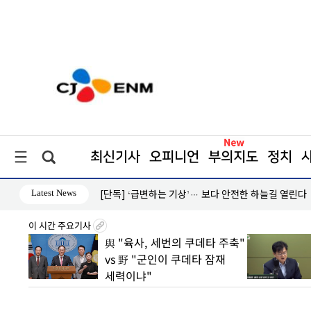
최신기사
오피니언
부의지도
정치
Latest News
린다
삼전닉스 소액주주들, 270조 환원 공식 요구… 
철회해야"
이 시간 주요기사
2분기
與 "육사, 세번의 쿠데타 주축"
손실은
vs 野 "군인이 쿠데타 잠재
세력이냐"