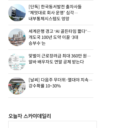
[단독] 한국동서발전 출자사들
'제멋대로 회사 운영' 심각…
내부통제시스템도 엉망
세계은행 경고 “AI 골든타임 짧다”…
개도국 100년 도약 이끌 ‘3대
승부수’는
맞벌이 근로장려금 최대 360만 원…
알바 배우자도 연말 공제 받는다
[날씨] 다음주 무더위·열대야 지속…
강수확률 10~30%
오늘자 스카이데일리