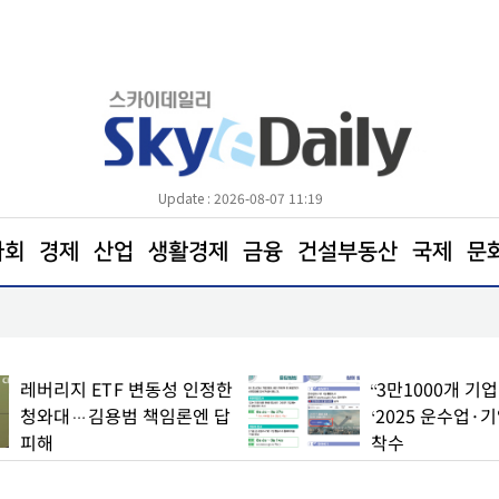
Update : 2026-08-07 11:19
사회
경제
산업
생활경제
금융
건설부동산
국제
문
"영업이익 N% 성과급
도심 달구는 폭염… 아스팔트를 식혀라
레버리지 ETF 변동성 인정한
“3만1000개 기
청와대…김용범 책임론엔 답
‘2025 운수업·
피해
착수