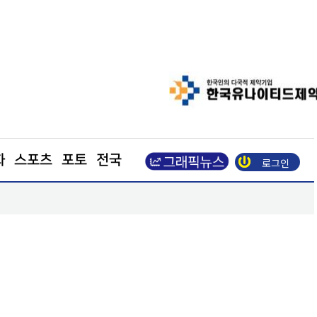
화
스포츠
포토
전국
로그인
장동혁 “부동산 지옥 만든 주범은 이재명 정권”