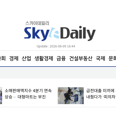
Update : 2026-08-09 16:44
사회
경제
산업
생활경제
금융
건설부동산
국제
문
소매판매액지수 4분기 연속 상승… 대형마트는 부진
소매판매액지수 4분기 연속
급전대출 미끼에
상승… 대형마트는 부진
내줬다가 ‘피의자’