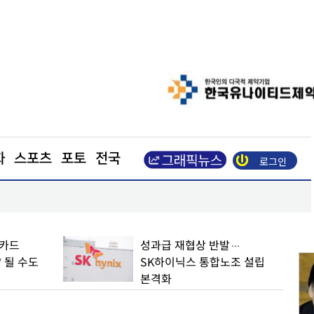
화
스포츠
포토
전국
로그인
삼성전자·하이닉스, 3분기 영업이익 200조원 간다
 카드
성과급 재협상 반발…
 될 수도
SK하이닉스 통합노조 설립
본격화