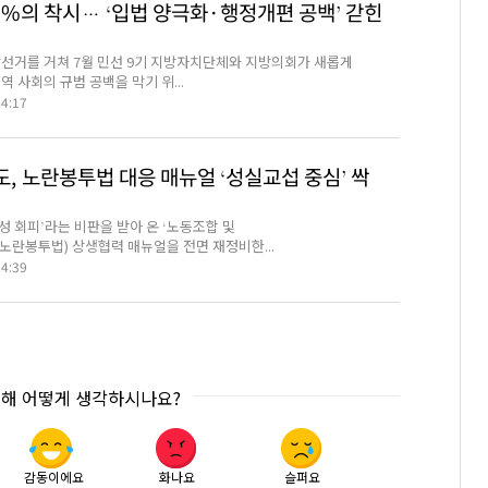
4%의 착시… ‘입법 양극화·행정개편 공백’ 갇힌
선거를 거쳐 7월 민선 9기 지방자치단체와 지방의회가 새롭게
역 사회의 규범 공백을 막기 위...
44:17
도, 노란봉투법 대응 매뉴얼 ‘성실교섭 중심’ 싹
성 회피’라는 비판을 받아 온 ‘노동조합 및
노란봉투법) 상생협력 매뉴얼을 전면 재정비한...
24:39
대해 어떻게 생각하시나요?
감동이에요
화나요
슬퍼요