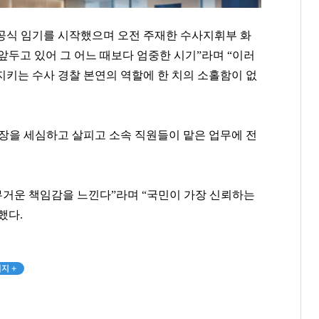
 공식 임기를 시작했으며 오전 주재한 수사지휘부 화
두고 있어 그 어느 때보다 엄중한 시기”라며 “이러
지키는 수사 경찰 본연의 역할에 한 치의 소홀함이 없
현장을 세심하고 살피고 소속 직원들이 맡은 업무에 전
무거운 책임감을 느낀다”라며 “국민이 가장 신뢰하는
했다.
정용진
최재원
방준혁
[관련 기사]
[관련 기사]
[관련 기사]
지 +
신세계
SK그룹
넷마블
주택
트라움하우스5차
주택