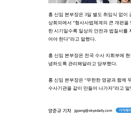
홍 신임 본부장은 3일 별도 취임식 없이
상회의에서 “형사사법체계의 큰 개편을 앞
한 시기일수록 일상의 안전과 법질서를 
어야 한다”라고 말했다.
홍 신임 본부장은 전국 수사 지휘부에 
념하도록 관리해달라고 당부했다.
홍 신임 본부장은 “무한한 영광과 함께 
수사기관을 같이 만들어 나가자”라고 말
박창훈
봉중근
[관련 기사]
[관련 기사]
기자페이
양준규 기자
jgyang@skyedaily.com
신한카드
LG 트윈스
일산두산위브더제니스
연세힐하우스1