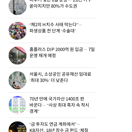
비수기 잊은 8월 분양… 2.8만 가구
쏟아지지만 80%가 수도권
“제2의 H지수 사태 막는다”…
파생상품 전 단계 ‘수술대’
홈플러스 DIP 2000억 원 입금… 7일
운영 재개 예정
서울시, 소상공인 공유재산 임대료
‘최대 30%’ 더 낮춘다
70년 만에 국가자산 1400조 판
바꾼다… “사상 최대 흑자 속 착시
경계”
“금 투자도 연금 계좌에서”…
KB자산, 18년 장수 금 펀드 ‘체질