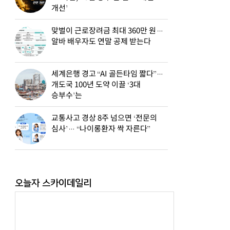
개선’
맞벌이 근로장려금 최대 360만 원…
알바 배우자도 연말 공제 받는다
세계은행 경고 “AI 골든타임 짧다”…
개도국 100년 도약 이끌 ‘3대
승부수’는
교통사고 경상 8주 넘으면 ‘전문의
심사’… “나이롱환자 싹 자른다”
오늘자 스카이데일리