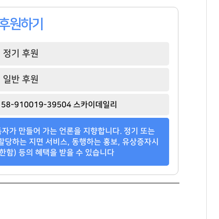
팬클럽 참여
팬클럽 참여
팬클럽 참여
330
373
349
후원하기
정기 후원
일반 후원
58-910019-39504 스카이데일리
자가 만들어 가는 언론을 지향합니다. 정기 또는
할당하는 지면 서비스, 동행하는 홍보, 유상증자시
한함) 등의 혜택을 받을 수 있습니다