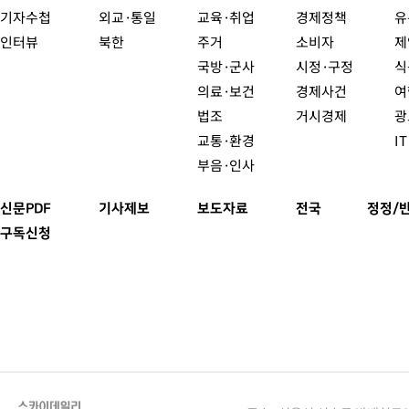
기자수첩
외교·통일
교육·취업
경제정책
유
인터뷰
북한
주거
소비자
제
국방·군사
시정·구정
식
의료·보건
경제사건
여
법조
거시경제
광
교통·환경
I
부음·인사
신문PDF
기사제보
보도자료
전국
정정/
구독신청