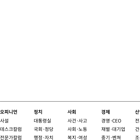
오피니언
정치
사회
경제
산
사설
대통령실
사건·사고
경영·CEO
전
데스크칼럼
국회·정당
사회·노동
재벌·대기업
건
전문가칼럼
행정·자치
복지·여성
중기·벤쳐
조