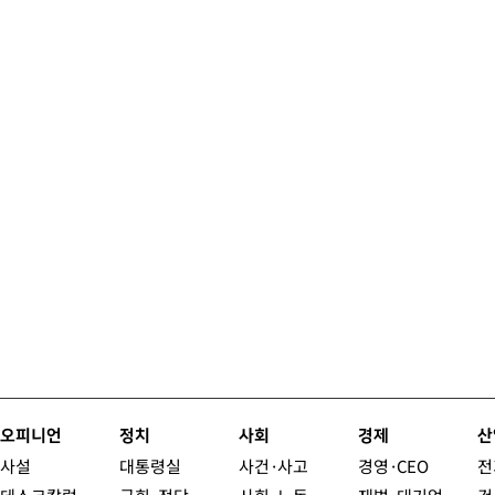
오피니언
정치
사회
경제
산
사설
대통령실
사건·사고
경영·CEO
전