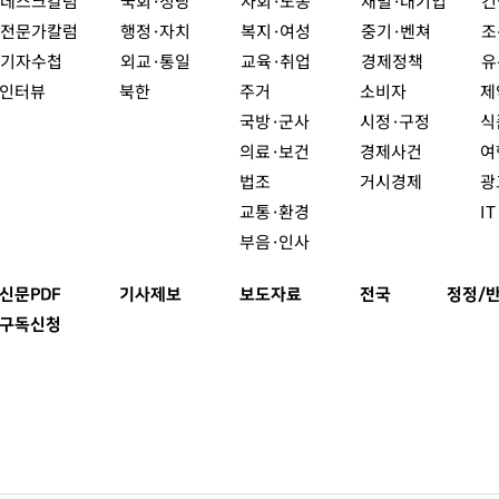
데스크칼럼
국회·정당
사회·노동
재벌·대기업
건
전문가칼럼
행정·자치
복지·여성
중기·벤쳐
조
기자수첩
외교·통일
교육·취업
경제정책
유
인터뷰
북한
주거
소비자
제
국방·군사
시정·구정
식
의료·보건
경제사건
여
법조
거시경제
광
교통·환경
I
부음·인사
신문PDF
기사제보
보도자료
전국
정정/
구독신청